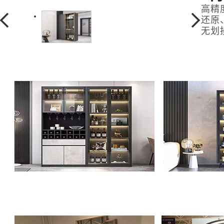
高精
还原
无划