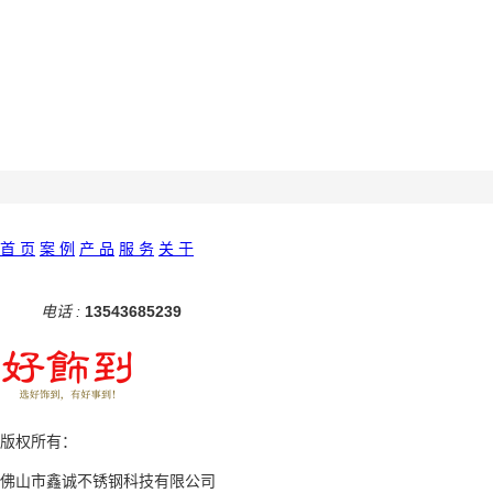
首 页
案 例
产 品
服 务
关 于
电话 :
13543685239
版权所有：
佛山市鑫诚不锈钢科技有限公司