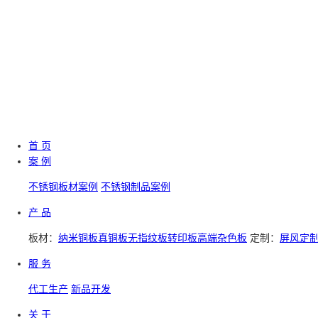
首 页
案 例
不锈钢板材案例
不锈钢制品案例
产 品
板材：
纳米铜板
真铜板
无指纹板
转印板
高端杂色板
定制：
屏风定
服 务
代工生产
新品开发
关 于