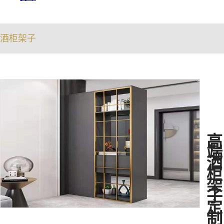
酒柜架子
高
端
酒
柜
架
子
定
制