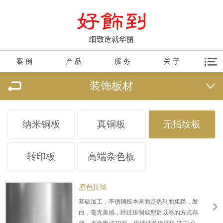
细致造就华丽
案 例
产 品
服 务
关 于
装饰板材
纳米铜板
真铜板
无指纹板
转印板
高端杂色板
原色拉丝
基础加工：不锈钢板本来面是热轧面粗糙，发
白，毫无美感，经过压制成型后以卷的方式存