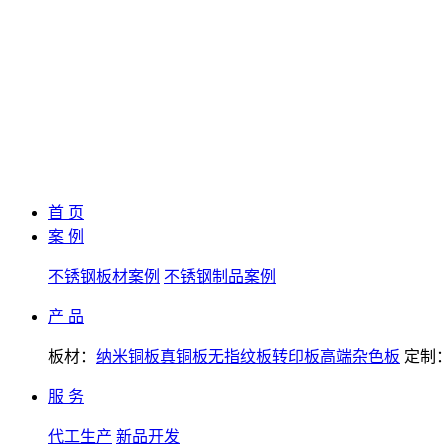
首 页
案 例
不锈钢板材案例
不锈钢制品案例
产 品
板材：
纳米铜板
真铜板
无指纹板
转印板
高端杂色板
定制
服 务
代工生产
新品开发