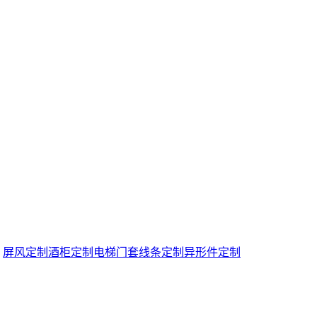
：
屏风定制
酒柜定制
电梯门套
线条定制
异形件定制