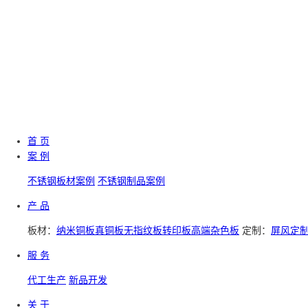
首 页
案 例
不锈钢板材案例
不锈钢制品案例
产 品
板材：
纳米铜板
真铜板
无指纹板
转印板
高端杂色板
定制：
屏风定
服 务
代工生产
新品开发
关 于