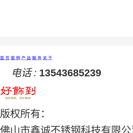
首 页
案 例
产 品
服 务
关 于
电话 :
13543685239
版权所有：
佛山市鑫诚不锈钢科技有限公