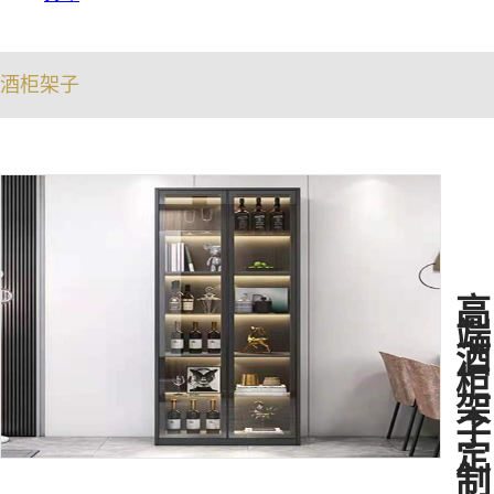
酒柜架子
高
端
酒
柜
架
子
定
制