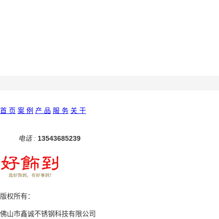
首 页
案 例
产 品
服 务
关 于
电话 :
13543685239
版权所有：
佛山市鑫诚不锈钢科技有限公司