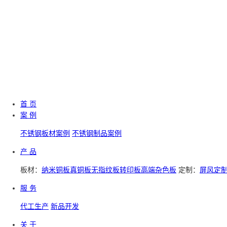
首 页
案 例
不锈钢板材案例
不锈钢制品案例
产 品
板材：
纳米铜板
真铜板
无指纹板
转印板
高端杂色板
定制：
屏风定
服 务
代工生产
新品开发
关 于