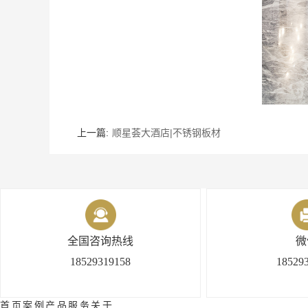
上一篇:
顺星荟大酒店|不锈钢板材
全国咨询热线
微
18529319158
18529
首 页
案 例
产 品
服 务
关 于