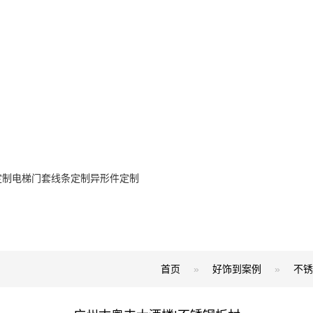
定制
电梯门套
线条定制
异形件定制
首页
»
好饰到案例
»
不锈