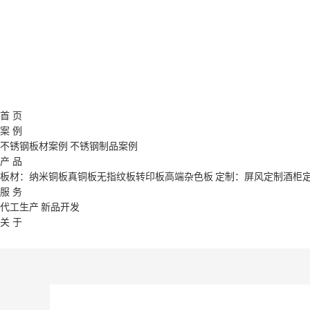
首 页
案 例
不锈钢板材案例
不锈钢制品案例
产 品
板材：
纳米铜板
真铜板
无指纹板
转印板
高端杂色板
定制：
屏风定制
酒柜
服 务
代工生产
新品开发
关 于