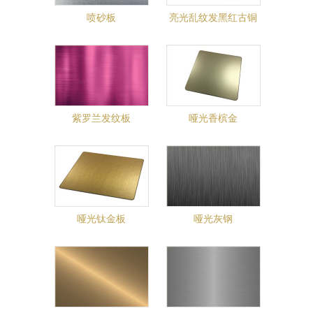
喷砂板
亮光乱纹发黑红古铜
紫罗兰发纹板
哑光香槟金
哑光钛金板
哑光灰钢