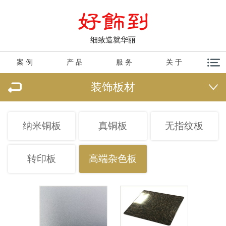
细致造就华丽
案 例
产 品
服 务
关 于
装饰板材
纳米铜板
真铜板
无指纹板
转印板
高端杂色板