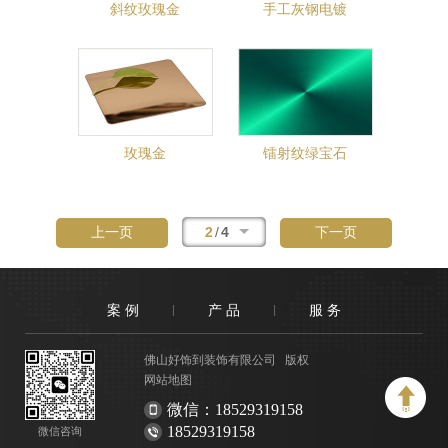
斜纹玫瑰金
手工灰钢电镀
玫瑰金
镭射纹绿宝石
2
/
4
上一页
下一页
案 例
产 品
服 务
佛山好饰到装饰有限公司 版权
网站地图
微信：18529319158
18529319158
微信咨询